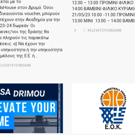
εται με το
12.00 – 13.00 ΠΡΟΜΙΝΙ ΦΙΛΙΚΟ 
dsHouse στον Δρυμό. Όσοι
14.00 ΒΑΜΒΙΝΙ ΦΙΛΙΚΟ ΚΥΡΙΑΚ
δικαιούνται voucher, μπορούν
21/05/23 10.00 -11.00 ΠΡΟΜΙΝΙ
τέχουν στην Ακαδημία για την
13.00 ΜΙΝΙ 13.00 – 14.00 ΒΑΜΒ
23-24 δωρεάν. Οι
0
#ELEVATEYOURGAME
ενες/νοι της δράσης θα
α πληρούν τις παρακάτω
σεις: α) Να έχουν την
 υπηκοότητα ή την υπηκοότητα
μέλους της Ε.Ε. ή…
ELEVATEYOURGAME