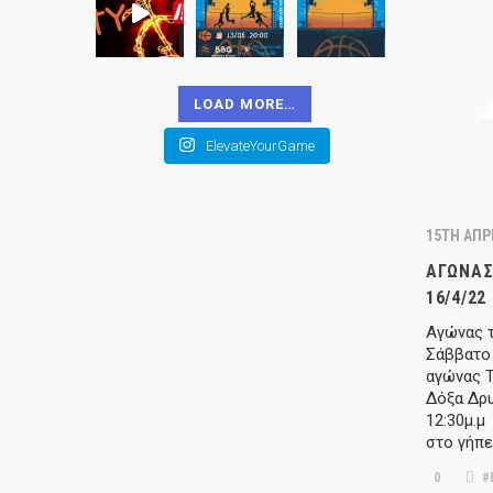
LOAD MORE…
ElevateYourGame
15TH ΑΠΡΊ
ΑΓΏΝΑΣ
16/4/22
Αγώνας 
Σάββατο 
αγώνας 
Δόξα Δρ
12:30μ.
στο γήπε
0
#