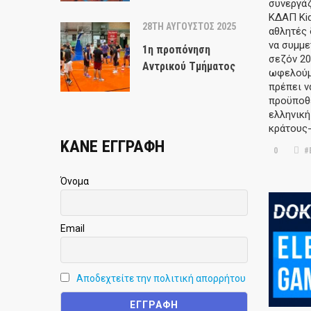
συνεργάζ
ΚΔΑΠ Ki
28TH ΑΎΓΟΥΣΤΟΣ 2025
αθλητές 
να συμμε
1η προπόνηση
σεζόν 20
Αντρικού Τμήματος
ωφελούμ
πρέπει ν
προϋποθέ
ελληνική
κράτους-
ΚΑΝΕ ΕΓΓΡΑΦΗ
0
#
Όνομα
Email
Αποδεχτείτε την πολιτική απορρήτου