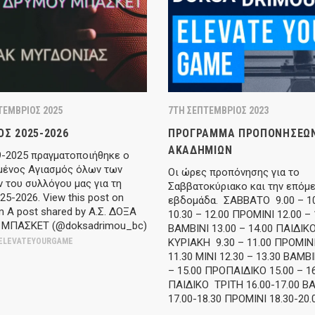
ΤΈΜΒΡΙΟΣ 2025
7TH ΣΕΠΤΈΜΒΡΙΟΣ 2023
ΌΣ 2025-2026
ΠΡΌΓΡΑΜΜΑ ΠΡΟΠΟΝΉΣΕΩ
ΑΚΑΔΗΜΙΏΝ
9-2025 πραγματοποιήθηκε ο
μένος Αγιασμός όλων των
Οι ώρες προπόνησης για το
 του συλλόγου μας για τη
Σαββατοκύριακο και την επόμ
25-2026. View this post on
εβδομάδα. ΣΑΒΒΑΤΟ 9.00 – 10
m A post shared by Α.Σ. ΔΟΞΑ
10.30 – 12.00 ΠΡΟΜΙΝΙ 12.00 – 
ΜΠΑΣΚΕΤ (@doksadrimou_bc)
BAMBINI 13.00 – 14.00 ΠΑΙΔΙΚ
ELEVATEYOURGAME
ΚΥΡΙΑΚΗ 9.30 – 11.00 ΠΡΟΜΙΝΙ
11.30 ΜΙΝΙ 12.30 – 13.30 BAMBI
– 15.00 ΠΡΟΠΑΙΔΙΚΟ 15.00 – 1
ΠΑΙΔΙΚΟ ΤΡΙΤΗ 16.00-17.00 B
17.00-18.30 ΠΡΟΜΙΝΙ 18.30-20.