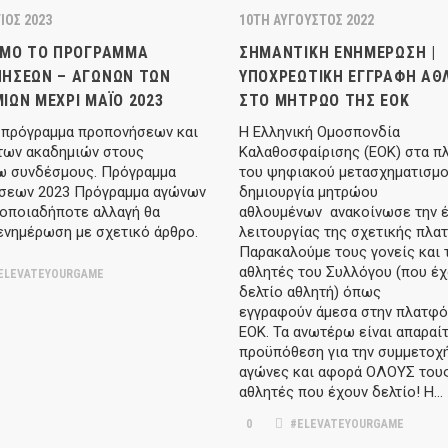
ΙΟΣ 2023
10TH ΑΎΓΟΥΣΤΟΣ 2022
ΙΜΟ ΤΟ ΠΡΌΓΡΑΜΜΑ
ΣΗΜΑΝΤΙΚΉ ΕΝΗΜΈΡΩΣΗ |
ΉΣΕΩΝ – ΑΓΏΝΩΝ ΤΩΝ
ΥΠΟΧΡΕΩΤΙΚΉ ΕΓΓΡΑΦΉ ΑΘ
ΙΏΝ ΜΈΧΡΙ ΜΆΙΟ 2023
ΣΤΟ ΜΗΤΡΏΟ ΤΗΣ ΕΟΚ
 πρόγραμμα προπονήσεων και
H Ελληνική Ομοσπονδία
των ακαδημιών στους
Καλαθοσφαίρισης (ΕΟΚ) στα πλ
ω συνδέσμους. Πρόγραμμα
του ψηφιακού μετασχηματισμο
σεων 2023 Πρόγραμμα αγώνων
δημιουργία μητρώου
 οποιαδήποτε αλλαγή θα
αθλουμένων ανακοίνωσε την 
ενημέρωση με σχετικό άρθρο.
λειτουργίας της σχετικής πλα
Παρακαλούμε τους γονείς και 
αθλητές του Συλλόγου (που έ
ELEVATEYOURGAME
δελτίο αθλητή) όπως
εγγραφούν άμεσα στην πλατφό
ΕΟΚ. Τα ανωτέρω είναι απαραί
προϋπόθεση για την συμμετοχ
αγώνες και αφορά ΟΛΟΥΣ του
αθλητές που έχουν δελτίο! Η…
0
#ELEVATEYOURGAME