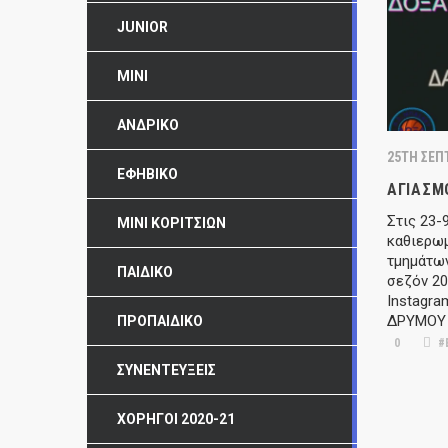
JUNIOR
MINI
ΑΝΔΡΙΚΌ
25TH ΣΕΠ
ΕΦΗΒΙΚΌ
ΑΓΙΑΣΜ
Στις 23-
ΜΊΝΙ ΚΟΡΙΤΣΙΏΝ
καθιερω
τμημάτων
ΠΑΙΔΙΚΌ
σεζόν 20
Instagra
ΔΡΥΜΟΥ 
ΠΡΟΠΑΙΔΙΚΌ
0
#
ΣΥΝΕΝΤΕΎΞΕΙΣ
ΧΟΡΗΓΟΊ 2020-21