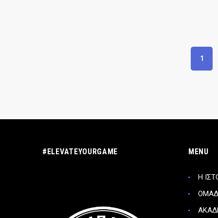
1
#ELEVATEYOURGAME
MENU
Η ΙΣΤ
ΟΜΑ
ΑΚΑΔ