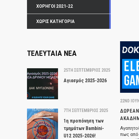
ΧΟΡΗΓΟΊ 2021-22
ΧΩΡΊΣ ΚΑΤΗΓΟΡΊΑ
ΤΕΛΕΥΤΑΙΑ ΝΕΑ
25TH ΣΕΠΤΈΜΒΡΙΟΣ 2025
Αγιασμός 2025-2026
22ND ΙΟΎΝ
ΔΩΡΕΆΝ
7TH ΣΕΠΤΈΜΒΡΙΟΣ 2025
ΑΚΑΔΗΜ
1η προπόνηση των
Αγαπητοί
τμημάτων Bambini-
πως από 
U12 2025-2026!