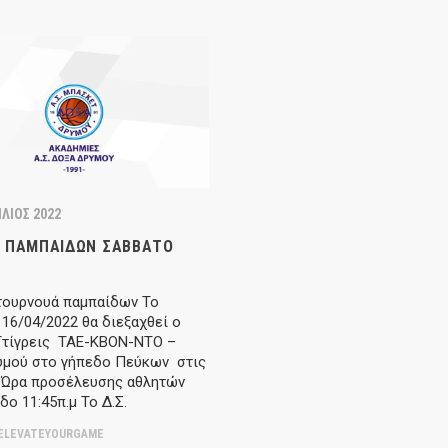
ΛΙΟΣ 2022
 ΠΑΜΠΑΊΔΩΝ ΣΆΒΒΑΤΟ
τουρνουά παμπαίδων Το
16/04/2022 θα διεξαχθεί ο
Tτίγρεις ΤΑΕ-ΚΒΟΝ-ΝΤΟ –
υμού στο γήπεδο Πεύκων στις
μ Ώρα προσέλευσης αθλητών
δο 11:45π.μ Το Δ.Σ.
ELEVATEYOURGAME