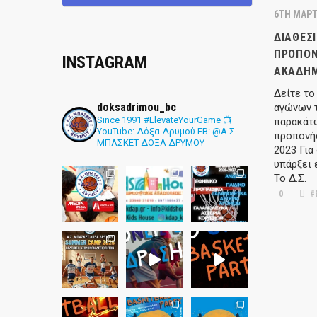
6TH ΜΆΡΤ
ΔΙΑΘΈΣ
ΠΡΟΠΟΝ
INSTAGRAM
ΑΚΑΔΗΜ
Δείτε το
doksadrimou_bc
αγώνων 
Since 1991
#ElevateYourGame
📺
παρακάτ
YouTube: Δόξα Δρυμού
FB: @Α.Σ.
προπονή
ΜΠΑΣΚΕΤ ΔΟΞΑ ΔΡΥΜΟΥ
2023 Για
υπάρξει 
Το Δ.Σ.
0
#