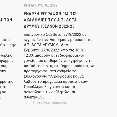
9TH ΑΎΓΟΥΣΤΟΣ 2022
ΈΝΑΡΞΗ ΕΓΓΡΑΦΏΝ ΓΙΑ ΤΙΣ
ΛΗΤΏΝ
ΑΚΑΔΗΜΊΕΣ ΤΟΥ Α.Σ. ΔΌΞΑ
ΔΡΥΜΟΎ |SEASON 2022-23
Ξεκινούν το Σάββατο 27/8/2022 οι
αίσια
εγγραφές των Ακαδημιών μπάσκετ του
ύ και την
Α.Σ. ΔΟΞΑ ΔΡΥΜΟΥ . Από
Σάββατο 27/8/2022 από τις 10:30-
έναρξης
12:30, μπορούν οι ενδιαφερόμενοι
τφόρμας.
γονείς που επιθυμούν να εγγράψουν τα
τους
παιδιά τους στις ακαδημίες μπάσκετ, να
χουν
προσέρχονται στα γραφεία του
Συλλόγου για πληροφορίες και να
ρμα της
λάβουν το πρόγραμμα προπονήσεων.
τητη
Παράλληλα θα γίνονται και οι
ή σε
ανανεώσεις των αθλητών και
ς
αθλητριών...
0
#ELEVATEYOURGAME