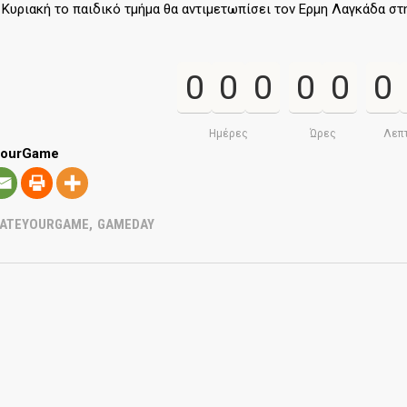
 Κυριακή το παιδικό τμήμα θα αντιμετωπίσει τον Ερμη Λαγκάδα στη
0
0
0
0
0
0
Ημέρες
Ώρες
Λεπ
YourGame
VATEYOURGAME
,
GAMEDAY