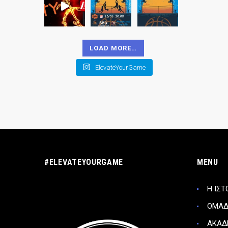
LOAD MORE…
ElevateYourGame
#ELEVATEYOURGAME
MENU
Η ΙΣΤ
ΟΜΑ
ΑΚΑΔ