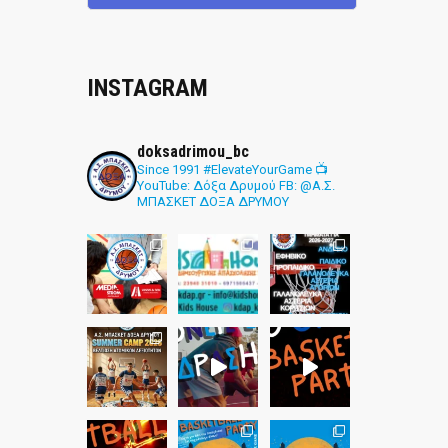
INSTAGRAM
doksadrimou_bc
Since 1991
#ElevateYourGame
📺
YouTube: Δόξα Δρυμού
FB: @Α.Σ.
ΜΠΑΣΚΕΤ ΔΟΞΑ ΔΡΥΜΟΥ