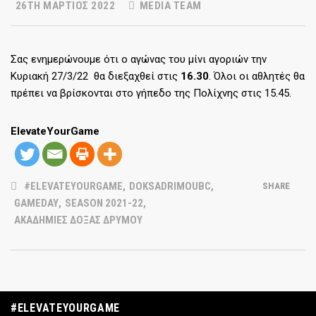
26TH ΜΆΡΤΙΟΣ 2022
MEDIA TEAM
Σας ενημερώνουμε ότι ο αγώνας του μίνι αγοριών την
Κυριακή 27/3/22 θα διεξαχθεί στις
16.30
. Όλοι οι αθλητές θα
πρέπει να βρίσκονται στο γήπεδο της Πολίχνης στις 15.45.
ElevateYourGame
#ELEVATEYOURGAME
,
DOKSADRIMOUBC
,
SHARE
GAMEDAY
,
SEASON 2021-22
,
ΑΚΑΔΗΜΊΕΣ ΔΌΞΑΣ ΔΡΥΜΟΎ
#ELEVATEYOURGAME