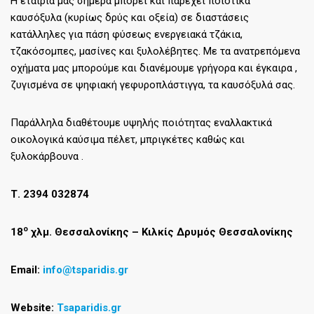
Η εταιρία μας σήμερα μπορεί και παρέχει ποιοτικά
καυσόξυλα (κυρίως δρύς και οξεία) σε διαστάσεις
κατάλληλες για πάση φύσεως ενεργειακά τζάκια,
τζακόσομπες, μασίνες και ξυλολέβητες. Με τα ανατρεπόμενα
οχήματα μας μπορούμε και διανέμουμε γρήγορα και έγκαιρα ,
ζυγισμένα σε ψηφιακή γεφυροπλάστιγγα, τα καυσόξυλά σας.
Παράλληλα διαθέτουμε υψηλής ποιότητας εναλλακτικά
οικολογικά καύσιμα πέλετ, μπριγκέτες καθώς και
ξυλοκάρβουνα .
Τ.
2394 032874
ο
18
χλμ. Θεσσαλονίκης – Κιλκίς Δρυμός Θεσσαλονίκης
Email
:
info@tsparidis.gr
Website:
Tsaparidis.g
r