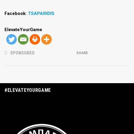
Facebook:
TSAPARIDI
S
ElevateYourGame
SPONSORED
SHARE
#ELEVATEYOURGAME