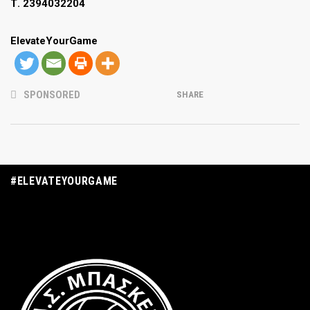
Τ. 2394032204
ElevateYourGame
SPONSORED
SHARE
#ELEVATEYOURGAME