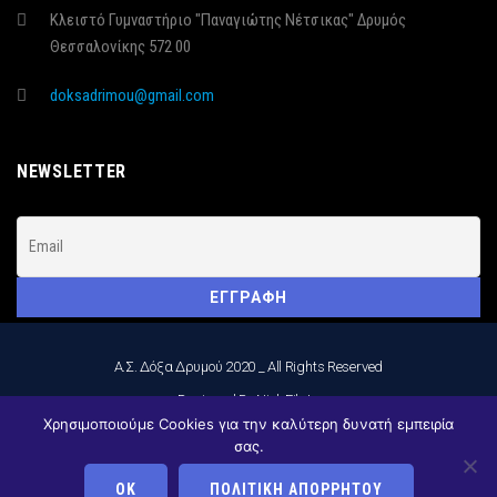
Κλειστό Γυμναστήριο "Παναγιώτης Νέτσικας" Δρυμός
Θεσσαλονίκης 572 00
doksadrimou@gmail.com
NEWSLETTER
Α.Σ. Δόξα Δρυμού 2020 _ All Rights Reserved
_Designed By Nick Filatos
Χρησιμοποιούμε Cookies για την καλύτερη δυνατή εμπειρία
ΑΚΟΛΟΥΘΉΣΤΕ ΜΑΣ:
σας.
ΟΚ
ΠΟΛΙΤΙΚΉ ΑΠΟΡΡΉΤΟΥ