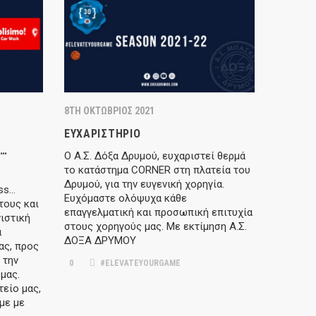
8TH ΟΚΤΏΒΡΙΟΣ 2021
ΕΥΧΑΡΙΣΤΉΡΙΟ
S…
Ο Α.Σ. Δόξα Δρυμού, ευχαριστεί θερμά
το κατάστημα CORNER στη πλατεία του
Δρυμού, για την ευγενική χορηγία.
ess…
Ευχόμαστε ολόψυχα κάθε
τους και
επαγγελματική και προσωπική επιτυχία
ιστική
στους χορηγούς μας. Με εκτίμηση Α.Σ.
α
ΔΟΞΑ ΔΡΥΜΟΥ
ας, προς
 την
0
#ELEVATEYOURGAME
μας.
είο μας,
με με