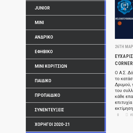
JUNIOR
MINI
ΑΝΔΡΙΚΌ
26TH ΜΆΡ
ΕΦΗΒΙΚΌ
ΕΥΧΑΡΙ
CORNER
ΜΊΝΙ ΚΟΡΙΤΣΙΏΝ
Ο Α.Σ. Δ
το κατάσ
ΠΑΙΔΙΚΌ
Δρυμού, 
του συλ
ΠΡΟΠΑΙΔΙΚΌ
κάθε επα
επιτυχία
εκτίμηση
ΣΥΝΕΝΤΕΎΞΕΙΣ
0
#
ΧΟΡΗΓΟΊ 2020-21