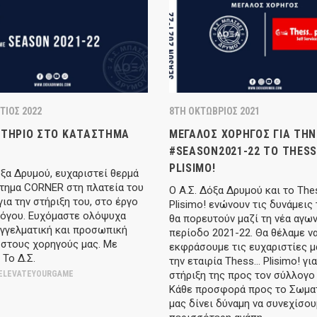
ΤΙΟΣ 2022
8TH ΟΚΤΏΒΡΙΟΣ 2021
ΣΤΉΡΙΟ ΣΤΟ ΚΑΤΆΣΤΗΜΑ
ΜΕΓΆΛΟΣ ΧΟΡΗΓΌΣ ΓΙΑ ΤΗΝ
#SEASON2021-22 ΤΟ THES
PLISIMO!
όξα Δρυμού, ευχαριστεί θερμά
τημα CORNER στη πλατεία του
Ο Α.Σ. Δόξα Δρυμού και το Th
για την στήριξη του, στο έργο
Plisimo! ενώνουν τις δυνάμεις 
λόγου. Ευχόμαστε ολόψυχα
θα πορευτούν μαζί τη νέα αγων
γγελματική και προσωπική
περίοδο 2021-22. Θα θέλαμε ν
 στους χορηγούς μας. Με
εκφράσουμε τις ευχαριστίες μ
 Το Δ.Σ.
την εταιρία Thess… Plisimo! για
ELEVATEYOURGAME
στήριξη της προς τον σύλλογο 
Κάθε προσφορά προς το Σωματ
μας δίνει δύναμη να συνεχίσου