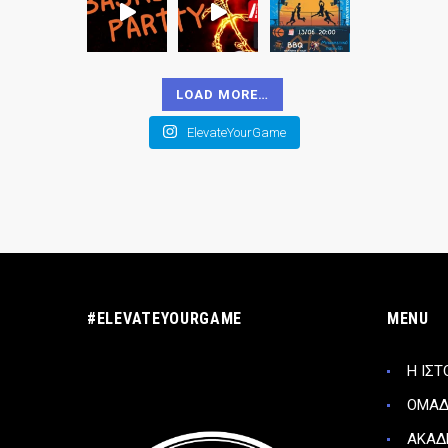
LOAD MORE…
ElevateYourGame
#ELEVATEYOURGAME
MENU
Η ΙΣΤ
ΟΜΑ
ΑΚΑΔ