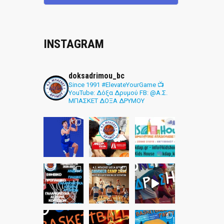
INSTAGRAM
doksadrimou_bc
Since 1991
#ElevateYourGame
📺
YouTube: Δόξα Δρυμού
FB: @Α.Σ.
ΜΠΑΣΚΕΤ ΔΟΞΑ ΔΡΥΜΟΥ