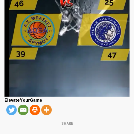
ElevateYourGame
SHARE