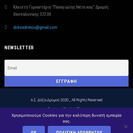
Κλειστό Γυμναστήριο "Παναγιώτης Νέτσικας" Δρυμός
Θεσσαλονίκης 572 00
doksadrimou@gmail.com
NEWSLETTER
Α.Σ. Δόξα Δρυμού 2020 _ All Rights Reserved
_Designed By Nick Filatos
Χρησιμοποιούμε Cookies για την καλύτερη δυνατή εμπειρία
ΑΚΟΛΟΥΘΉΣΤΕ ΜΑΣ:
σας.
ΟΚ
ΠΟΛΙΤΙΚΉ ΑΠΟΡΡΉΤΟΥ