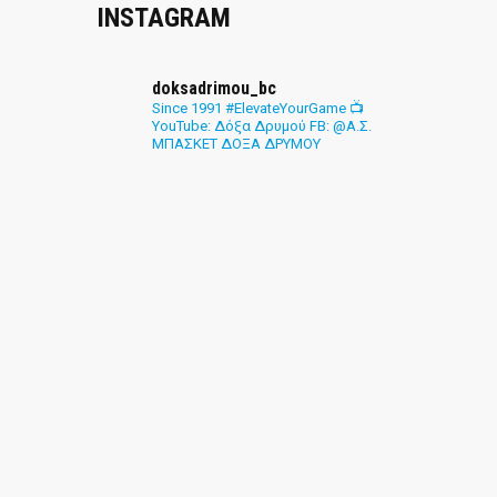
INSTAGRAM
doksadrimou_bc
Since 1991
#ElevateYourGame
📺
YouTube: Δόξα Δρυμού
FB: @Α.Σ.
ΜΠΑΣΚΕΤ ΔΟΞΑ ΔΡΥΜΟΥ
#ELEVATEYOURGAME
MENU
Η ΙΣΤ
ΟΜΑ
ΑΚΑΔ
ΠΡΟΓ
ΧΟΡΗ
ΠΟΛΙ
SOCIA