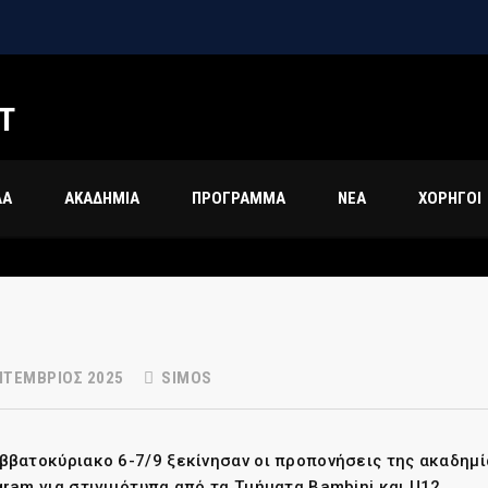
Τ
ΔΑ
ΑΚΑΔΗΜΙΑ
ΠΡΟΓΡΑΜΜΑ
ΝΕΑ
ΧΟΡΗΓΟΙ
ΠΤΈΜΒΡΙΟΣ 2025
SIMOS
ββατοκύριακο 6-7/9 ξεκίνησαν οι προπονήσεις της ακαδημ
gram για στιγμιότυπα από τα Τμήματα Bambini και U12.