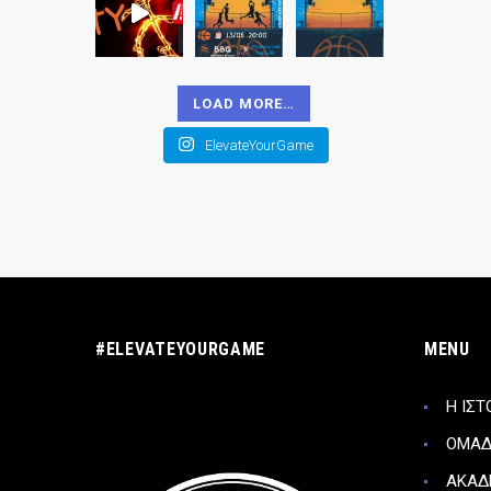
LOAD MORE…
ElevateYourGame
#ELEVATEYOURGAME
MENU
Η ΙΣΤ
ΟΜΑ
ΑΚΑΔ