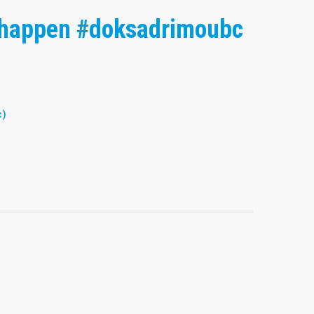
happen
#doksadrimoubc
c)