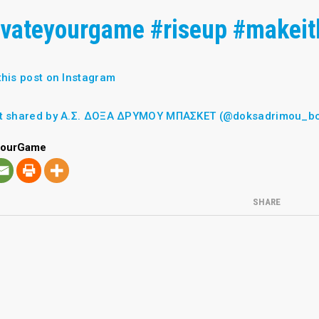
evateyourgame
#riseup
#makeit
this post on Instagram
t shared by Α.Σ. ΔΟΞΑ ΔΡΥΜΟΥ ΜΠΑΣΚΕΤ (@doksadrimou_b
YourGame
SHARE