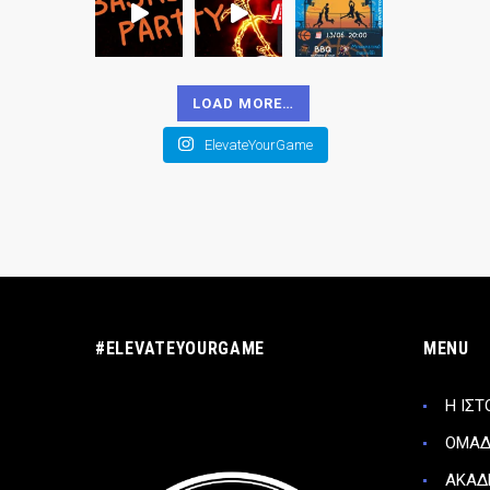
LOAD MORE…
ElevateYourGame
#ELEVATEYOURGAME
MENU
Η ΙΣΤ
ΟΜΑ
ΑΚΑΔ