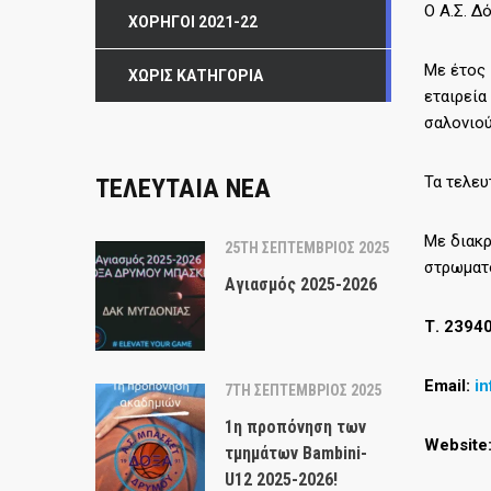
Ο Α.Σ. Δ
ΧΟΡΗΓΟΊ 2021-22
Με έτος
ΧΩΡΊΣ ΚΑΤΗΓΟΡΊΑ
εταιρεία
σαλονιού
Τα τελευ
ΤΕΛΕΥΤΑΙΑ ΝΕΑ
Με διακρ
25TH ΣΕΠΤΈΜΒΡΙΟΣ 2025
στρωματο
Αγιασμός 2025-2026
Τ. 2394
Email
:
i
7TH ΣΕΠΤΈΜΒΡΙΟΣ 2025
1η προπόνηση των
Website
τμημάτων Bambini-
U12 2025-2026!