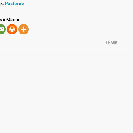
k:
Pasterc
o
YourGame
SHARE