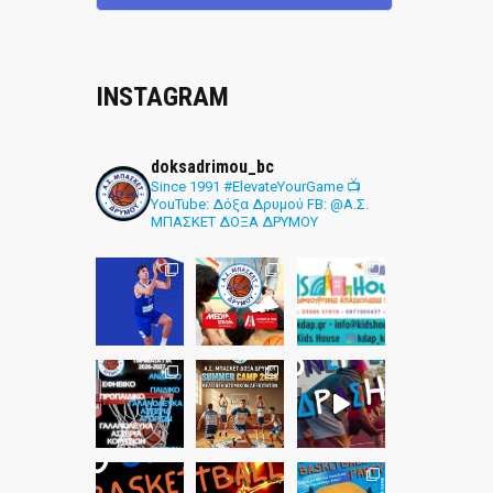
INSTAGRAM
doksadrimou_bc
Since 1991
#ElevateYourGame
📺
YouTube: Δόξα Δρυμού
FB: @Α.Σ.
ΜΠΑΣΚΕΤ ΔΟΞΑ ΔΡΥΜΟΥ