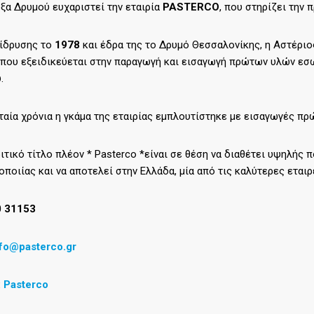
όξα Δρυμού ευχαριστεί την εταιρία
PASTERCO
, που στηρίζει την
 ίδρυσης το
1978
και έδρα της το Δρυμό Θεσσαλονίκης, η Αστέριος
 που εξειδικεύεται στην παραγωγή και εισαγωγή πρώτων υλών εσ
.
ταία χρόνια η γκάμα της εταιρίας εμπλουτίστηκε με εισαγωγές π
ιτικό τίτλο πλέον * Pasterco *είναι σε θέση να διαθέτει υψηλής 
ποιίας και να αποτελεί στην Ελλάδα, μία από τις καλύτερες εταιρ
0 31153
nfo@pasterco.gr
:
Pasterc
o