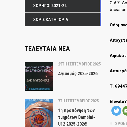
Ο Α.Σ. Δ
ΧΟΡΗΓΟΊ 2021-22
#season 
ΧΩΡΊΣ ΚΑΤΗΓΟΡΊΑ
Θέρμαν
Αποχετ
ΤΕΛΕΥΤΑΙΑ ΝΕΑ
Αφαλά
25TH ΣΕΠΤΈΜΒΡΙΟΣ 2025
Αποφρά
Αγιασμός 2025-2026
Τ. 6944
7TH ΣΕΠΤΈΜΒΡΙΟΣ 2025
Elevate
1η προπόνηση των
τμημάτων Bambini-
SPON
U12 2025-2026!