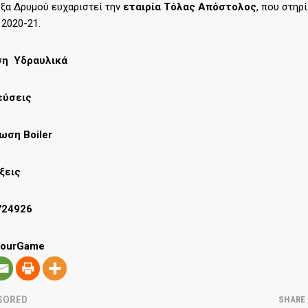
όξα Δρυμού ευχαριστεί την
εταιρία
Τόλας Απόστολος
, που στηρ
2020-21.
ση Υδραυλικά
εύσεις
τωση
Boiler
ξεις
724926
YourGame
SORED
SHARE