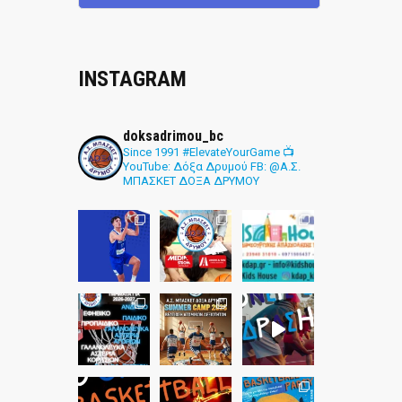
INSTAGRAM
doksadrimou_bc
Since 1991
#ElevateYourGame
📺
YouTube: Δόξα Δρυμού
FB: @Α.Σ.
ΜΠΑΣΚΕΤ ΔΟΞΑ ΔΡΥΜΟΥ