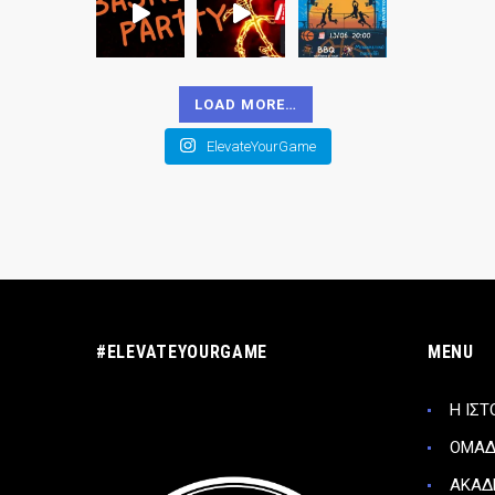
LOAD MORE…
ElevateYourGame
#ELEVATEYOURGAME
MENU
Η ΙΣΤ
ΟΜΑ
ΑΚΑΔ