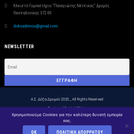
Κλειστό Γυμναστήριο "Παναγιώτης Νέτσικας" Δρυμός
Θεσσαλονίκης 572 00
doksadrimou@gmail.com
NEWSLETTER
Α.Σ. Δόξα Δρυμού 2020 _ All Rights Reserved
_Designed By Nick Filatos
Χρησιμοποιούμε Cookies για την καλύτερη δυνατή εμπειρία
ΑΚΟΛΟΥΘΉΣΤΕ ΜΑΣ:
σας.
ΟΚ
ΠΟΛΙΤΙΚΉ ΑΠΟΡΡΉΤΟΥ