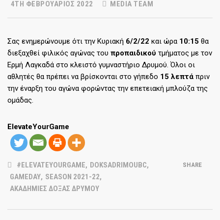
4TH ΦΕΒΡΟΥΆΡΙΟΣ 2022
MEDIA TEAM
Σας ενημερώνουμε ότι την Κυριακή
6/2/22
και ώρα
10:15
θα
διεξαχθεί φιλικός αγώνας του
προπαιδικού
τμήματος με τον
Ερμή Λαγκαδά στο κλειστό γυμναστήριο Δρυμού. Όλοι οι
αθλητές θα πρέπει να βρίσκονται στο γήπεδο
15 λεπτά
πριν
την έναρξη του αγώνα φορώντας την επετειακή μπλούζα της
ομάδας.
ElevateYourGame
#ELEVATEYOURGAME
,
DOKSADRIMOUBC
,
SHARE
GAMEDAY
,
SEASON 2021-22
,
ΑΚΑΔΗΜΊΕΣ ΔΌΞΑΣ ΔΡΥΜΟΎ