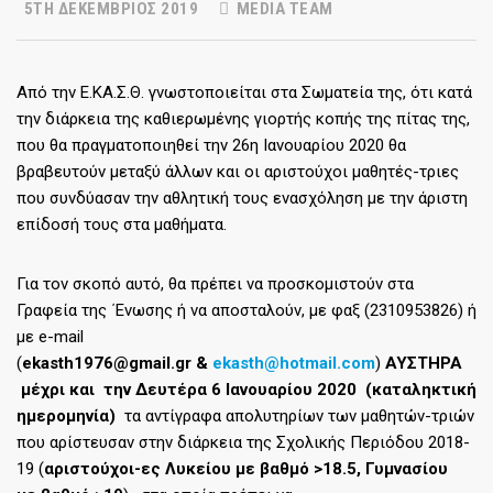
5TH ΔΕΚΈΜΒΡΙΟΣ 2019
MEDIA TEAM
Από την Ε.ΚΑ.Σ.Θ. γνωστοποιείται στα Σωματεία της, ότι κατά
την διάρκεια της καθιερωμένης γιορτής κοπής της πίτας της,
που θα πραγματοποιηθεί την 26η Ιανουαρίου 2020 θα
βραβευτούν μεταξύ άλλων και οι αριστούχοι μαθητές-τριες
που συνδύασαν την αθλητική τους ενασχόληση με την άριστη
επίδοσή τους στα μαθήματα.
Για τον σκοπό αυτό, θα πρέπει να προσκομιστούν στα
Γραφεία της ΄Ενωσης ή να αποσταλούν, με φαξ (2310953826) ή
με e-mail
(
ekasth1976@gmail.gr &
ekasth@hotmail.com
)
ΑΥΣΤΗΡΑ
μέχρι και την Δευτέρα 6 Ιανουαρίου 2020 (καταληκτική
ημερομηνία)
τα αντίγραφα απολυτηρίων των μαθητών-τριών
που αρίστευσαν στην διάρκεια της Σχολικής Περιόδου 2018-
19 (
αριστούχοι-ες Λυκείου με βαθμό >18.5, Γυμνασίου