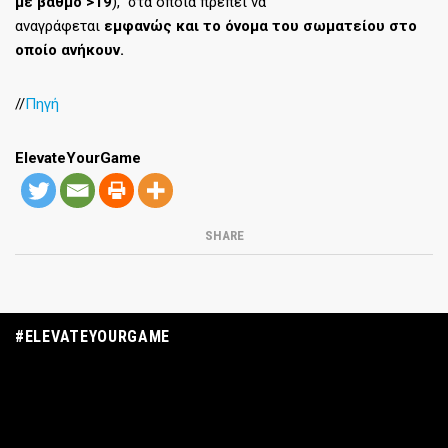
με βαθμό >19
), στα οποία πρέπει να
αναγράφεται
εμφανώς
και το όνομα του σωματείου
στο
οποίο ανήκουν.
//
Πηγή
ElevateYourGame
SHARE
#ELEVATEYOURGAME